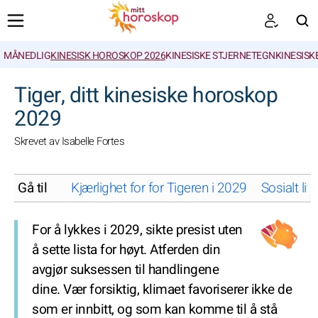
MÅNEDLIG
KINESISK HOROSKOP 2026
KINESISKE STJERNETEGN
KINESISK
SØK
Tiger, ditt kinesiske horoskop
2029
Skrevet av Isabelle Fortes
Gå til
Kjærlighet for for Tigeren i 2029
Sosialt liv
For å lykkes i 2029, sikte presist uten
å sette lista for høyt. Atferden din
avgjør suksessen til handlingene
dine. Vær forsiktig, klimaet favoriserer ikke de
som er innbitt, og som kan komme til å stå