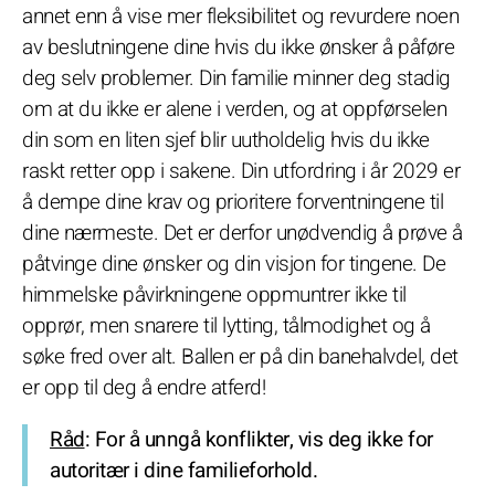
annet enn å vise mer fleksibilitet og revurdere noen
av beslutningene dine hvis du ikke ønsker å påføre
deg selv problemer. Din familie minner deg stadig
om at du ikke er alene i verden, og at oppførselen
din som en liten sjef blir uutholdelig hvis du ikke
raskt retter opp i sakene. Din utfordring i år 2029 er
å dempe dine krav og prioritere forventningene til
dine nærmeste. Det er derfor unødvendig å prøve å
påtvinge dine ønsker og din visjon for tingene. De
himmelske påvirkningene oppmuntrer ikke til
opprør, men snarere til lytting, tålmodighet og å
søke fred over alt. Ballen er på din banehalvdel, det
er opp til deg å endre atferd!
Råd
: For å unngå konflikter, vis deg ikke for
autoritær i dine familieforhold.