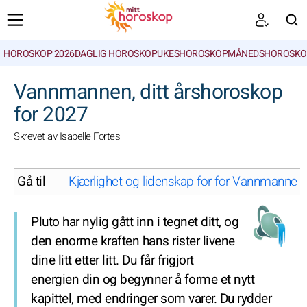
HOROSKOP 2026
DAGLIG HOROSKOP
UKESHOROSKOP
MÅNEDSHOROSKO
SØK
Vannmannen, ditt årshoroskop
for 2027
Skrevet av Isabelle Fortes
Gå til
Kjærlighet og lidenskap for for Vannmannen i
Pluto har nylig gått inn i tegnet ditt, og
den enorme kraften hans rister livene
dine litt etter litt. Du får frigjort
energien din og begynner å forme et nytt
kapittel, med endringer som varer. Du rydder